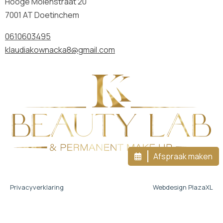
Hooge Molenstraat 20
7001 AT Doetinchem
0610603495
klaudiakownacka8@gmail.com
Afspraak maken
Privacyverklaring
Webdesign PlazaXL